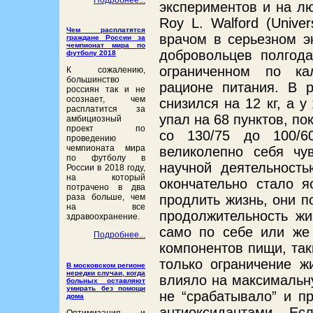
экспериментов и на лю
Roy L.
Walford
(
Univer
Чем расплатятся
врачом в серьезном эк
граждане России за
чемпионат мира по
добровольцев полгод
футболу 2018
ограниченном по ка
К сожалению,
большинство
рационе питания.
В ре
россиян так и не
осознает, чем
снизился на 12 кг, а у
расплатится за
упал на 68 пунктов, п
амбициозный
проект по
со 130/75 до 100/6
проведению
чемпионата мира
великолепно себя чу
по футболу в
научной деятельность
России в 2018 году,
на который
окончательно стало я
потрачено в два
продлить жизнь, они п
раза больше, чем
на все
продолжительность жи
здравоохранение.
само по себе или же 
Подробнее...
компонентов пищи, таки
только ограничение ж
В московском регионе
нередки случаи, когда
влияло на максимальн
больных оставляют
умирать без помощи
не “срабатывало” и п
дома
антиоксидантами. Ес