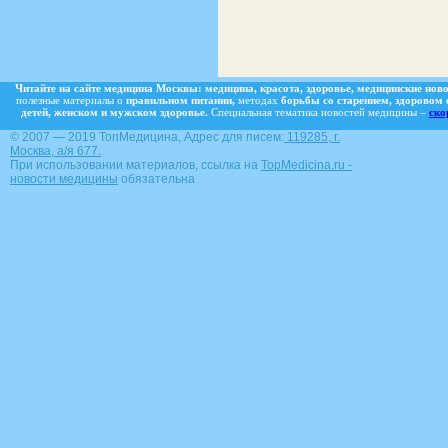
Читайте на сайте медицина Москвы:
медицина,
красота,
здоровье,
медицинские ново
полезные материалы о
правильном питании,
методах
борьбы со старением,
здоровом 
детей, женском и мужском здоровье.
Специальная тематика новостей медицины –
ско
© 2007 — 2019 ТопМедицина, Адрес для писем:
119285, г.
Москва, а/я 677.
При использовании материалов, ссылка на
TopMedicina.ru -
новости медицины
обязательна