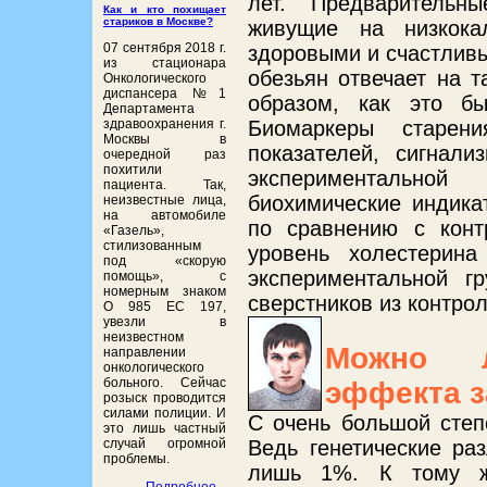
лет. Предварительны
Как и кто похищает
стариков в Москве?
живущие на низкока
07 сентября 2018 г.
здоровыми и счастливы
из стационара
обезьян отвечает на 
Онкологического
диспансера №1
образом, как это бы
Департамента
здравоохранения г.
Биомаркеры старен
Москвы в
показателей, сигнали
очередной раз
похитили
экспериментально
пациента. Так,
биохимические индика
неизвестные лица,
на автомобиле
по сравнению с конт
«Газель»,
стилизованным
уровень холестерин
под «скорую
экспериментальной г
помощь», с
номерным знаком
сверстников из контрол
О 985 ЕС 197,
увезли в
неизвестном
Можно л
направлении
онкологического
больного. Сейчас
эффекта з
розыск проводится
силами полиции. И
С очень большой степ
это лишь частный
случай огромной
Ведь генетические ра
проблемы.
лишь 1%. К тому же
Подробнее...