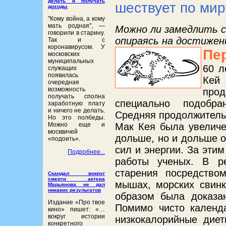
делать и получать
шествует по мир
доходы
"Кому война, а кому
мать родная", ―
Можно ли замедлить с
говорили в старину.
опираясь на достижен
Так и с
коронавирусом. У
Пе
московских
муниципальных
60 л
служащих
появилась
Кей 
очередная
возможность
про
получать сполна
специально подобра
заработную плату
и ничего не делать.
Средняя
продолжитель
Но это полбеды.
Можно еще и
Мак Кея была увеличен
москвичей
дольше, но и дольше 
«подоить».
сил и энергии. За эти
Подробнее...
работы ученых. В ре
старения посредство
Скандал вокруг
смерти актера
мышах, морских свинк
Марьянова не дал
никаких результатов
образом была доказан
Издание «Про твое
Помимо чисто календа
кино» пишет: «…
вокруг истории
низкокалорийные диет
конкретного