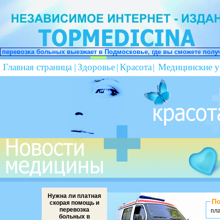
т в Подмосковье, где вы сможете получить квалифицированную ме
Главная страница
|
Здоровье
|
Красота
|
Медицинские у
Нужна ли платная
По
скорая помощь и
перевозка
пл
больных в