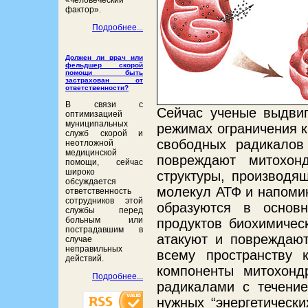
«человеческий
фактор».
Подробнее...
Должен ли врач или
фельдшер скорой
помощи быть
застрахован от
ответственности?
В связи с
Сейчас ученые выдвиг
оптимизацией
муниципальных
режимах ограничения 
служб скорой и
свободных радикалов
неотложной
медицинской
повреждают митохонд
помощи, сейчас
широко
структуры, производя
обсуждается
молекул АТФ и напоми
ответственность
сотрудников этой
образуются в основ
службы перед
больным или
продуктов биохимичес
пострадавшим в
атакуют и повреждают
случае
неправильных
всему пространству 
действий.
компоненты митохонд
Подробнее...
радикалами с течени
нужных “энергетически