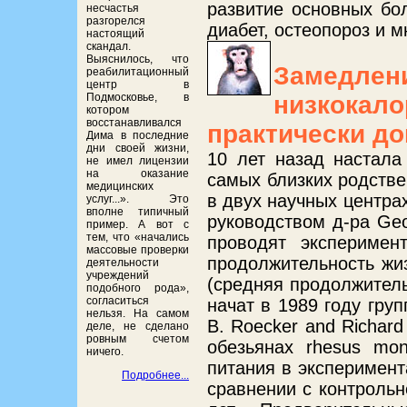
развитие основных бол
несчастья
разгорелся
диабет, остеопороз и м
настоящий
скандал.
Выяснилось, что
Замедле
реабилитационный
центр в
низкока
Подмосковье, в
котором
восстанавливался
практически до
Дима в последние
дни своей жизни,
10 лет назад настала
не имел лицензии
на оказание
самых близких родстве
медицинских
в двух научных центра
услуг...». Это
вполне типичный
руководством д-ра Georg
пример. А вот с
тем, что «начались
проводят экспериме
массовые проверки
продолжительность жиз
деятельности
учреждений
(средняя продолжитель
подобного рода»,
согласиться
начат в 1989 году групп
нельзя. На самом
B. Roecker and Richard 
деле, не сделано
ровным счетом
обезьянах rhesus mon
ничего.
питания в эксперимент
Подробнее...
сравнении с контрольн