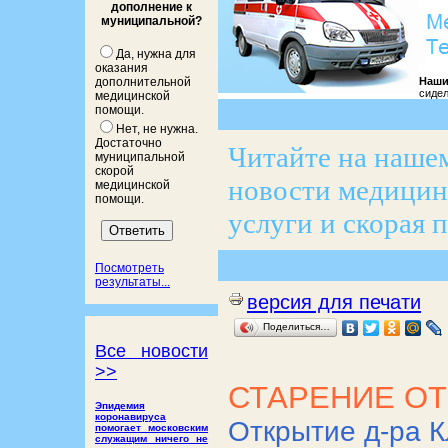
дополнение к
муниципальной?
Да, нужна для
оказания
Наши
дополнительной
сидел
медицинской
помощи.
Нет, не нужна.
Достаточно
Читайте на нашем
муниципальной
скорой
новости медицины
медицинской
помощи.
услуги и скорая 
Посмотреть
результаты...
версия для печати
Поделиться…
Все новости
>>
СТАРЕНИЕ ОТ
Эпидемия
коронавируса
Открытие д-ра К
помогает московским
служащим ничего не