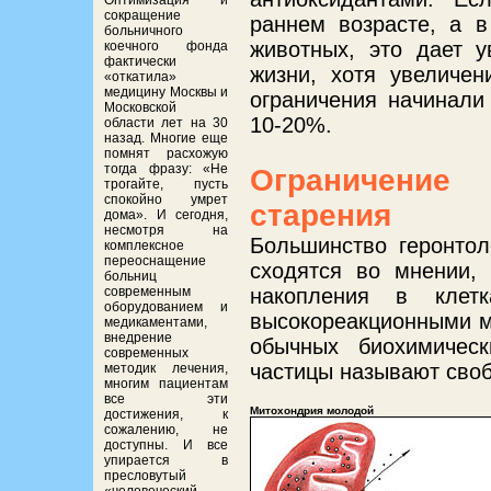
Оптимизация и
сокращение
раннем возрасте, а в
больничного
животных, это дает у
коечного фонда
фактически
жизни, хотя увеличе
«откатила»
медицину Москвы и
ограничения начинали
Московской
10-20%.
области лет на 30
назад. Многие еще
помнят расхожую
тогда фразу: «Не
Ограничение
трогайте, пусть
спокойно умрет
старения
дома». И сегодня,
несмотря на
Большинство геронтол
комплексное
переоснащение
сходятся во мнении, 
больниц
накопления в клетк
современным
оборудованием и
высокореакционными м
медикаментами,
внедрение
обычных биохимическ
современных
частицы называют своб
методик лечения,
многим пациентам
все эти
Митохондрия молодой
достижения, к
сожалению, не
доступны. И все
упирается в
пресловутый