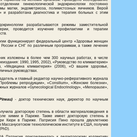
тделении гинекологической эндокринологии постоянно
ы матки, эндометриоза, поликистозных яичников. Верой
» и разработана диагностика и терапия больных с этим
докринологии разрабатываются режимы заместительной
ерии, проводится изучение профилактики и терапии
ств.
ологии функционирует федеральный центр «Здоровье женщин
й России и СНГ по различным программам, а также лечение
ик изложены в более чем 300 научных работах, в числе
еиздания: 1990, 1995, 2002), «Руководство по климактерию»
), «Медицина климактерия» (2006), «О вашем здоровье,
личных руководствах.
оздатель и главный редактор научно-реферативного журнала
Проблемы репродукции», «Consilium», «Женские болезни»,
ных журналов «Gynecological Endocrinology», «Menopause»,
Pineau)
- доктор технических наук, директор по научным
олучила докторскую степень в области материаловедения в
ле химии в Париже. Также имеет докторскую степень в
ари Кюри в Париже. Патрисия Пино прошла двухлетнюю
в Массачусетском технологическом институте в США, получив
(PhD).
А Патрисия присоединилась к редакторскому коллективу