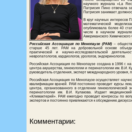
научного журнала «La Rech
Патрисия Пино отвечала за 
Патрисия занимает должност
В круг научных интересов 
математической моделиза
опубликовала более 40 ста
числе в научном журнале
Американского Химического
Российская Ассоциация по Менопаузе (РАМ)
– обществ
старше 45 лет. РАМ на добровольной основе объеди
практической и научно-исследовательской деятельнос
невропатологов, кардиологов, урологов, эндокринологов.
Российская Ассоциация по Менопаузе создана в 1996 г. на
центра акушерства, гинекологии и перинатологии им. В.И. 
руководитель отделения, эксперт международного уровня,
Российская Ассоциация по Менопаузе осуществляет научн
квалификации врачей. РАМ постоянно проводит курсы лек
центра, организованного в отделении гинекологической э
перинатологии им. В.И. Кулакова. Издает медицинск
«Климактерий». РАМ ежегодно проводит конгрессы по воп
экспертов и постоянно привлекаются к обсуждению дискусс
Комментарии: