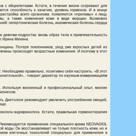
в с яйцеклетками. Кстати, в течение жизни созревают для
тся способность к зачатию, уровень гормонов. И в конце
рестройка всего организма: появляются «приливы» к лицу,
емы, а также изменения кожи в виде морщин. Возможно
ний: гипертоническая болезнь, ишемическая болезнь сердца
 девочки-подростка: вновь образ тела и привлекательность
ог Ирина Михина.
нщины. Потеря поклонников, уход уже взрослых детей из
мужчины происходят возрастные изменения. И поэтому в этот
. Необходимо правильно, позитивно себя настроить. «В этот
знительной», - говорит директор по научным коммуникациям
м. Используя жизненный и профессиональный опыт, многие
бизнесом.
ть. Диетологи рекомендуют увеличить употребление овощей,
ищи.
колога-эндокринолога. Кстати, правильная гормонотерапия
а. Рекомендуется применение специального крема NEOVADIOL
й воды. Он восстанавливает не только плотность кожи, но и
нием клеточных технологий специально для применения в