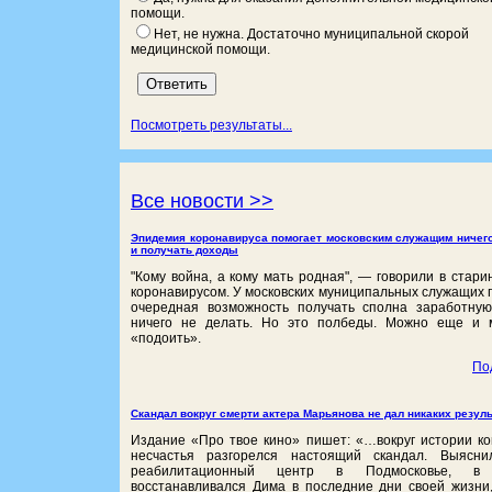
помощи.
Нет, не нужна. Достаточно муниципальной скорой
медицинской помощи.
Посмотреть результаты...
Все новости >>
Эпидемия коронавируса помогает московским служащим ничего
и получать доходы
"Кому война, а кому мать родная", ― говорили в старин
коронавирусом. У московских муниципальных служащих 
очередная возможность получать сполна заработну
ничего не делать. Но это полбеды. Можно еще и 
«подоить».
По
Скандал вокруг смерти актера Марьянова не дал никаких резул
Издание «Про твое кино» пишет: «…вокруг истории ко
несчастья разгорелся настоящий скандал. Выясни
реабилитационный центр в Подмосковье, в 
восстанавливался Дима в последние дни своей жизни