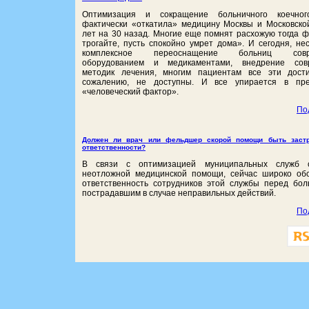
Оптимизация и сокращение больничного коечно
фактически «откатила» медицину Москвы и Московско
лет на 30 назад. Многие еще помнят расхожую тогда ф
трогайте, пусть спокойно умрет дома». И сегодня, не
комплексное переоснащение больниц совр
оборудованием и медикаментами, внедрение сов
методик лечения, многим пациентам все эти дост
сожалению, не доступны. И все упирается в пре
«человеческий фактор».
По
Должен ли врач или фельдшер скорой помощи быть застр
ответственности?
В связи с оптимизацией муниципальных служб 
неотложной медицинской помощи, сейчас широко об
ответственность сотрудников этой службы перед бо
пострадавшим в случае неправильных действий.
По