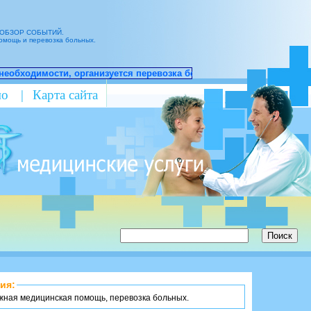
ОБЗОР СОБЫТИЙ.
мощь и перевозка больных.
 перевозка больных на лечение в Москву.
•
11.12.2017. Полиция г. 
мо
|
Карта сайта
ия:
жная медицинская помощь, перевозка больных.