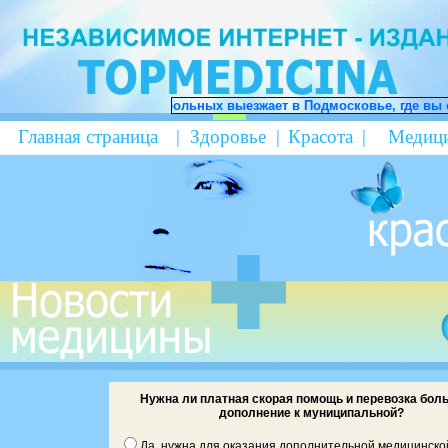
ьных выезжает в Подмосковье, где вы сможете получить квалифиц
Главная страница
|
Здоровье
|
Красота
|
Медици
Нужна ли платная скорая помощь и перевозка бол
дополнение к муниципальной?
Да, нужна для оказания дополнительной медицинско