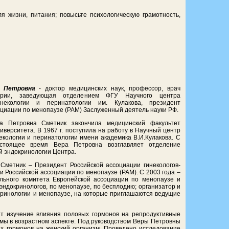
 жизни, питания; повысьте психологическую грамотность,
 Петровна
- доктор медицинских наук, профессор, врач
ории, заведующая отделением ФГУ Научного центра
инекологии и перинатологии им. Кулакова, президент
оциации по менопаузе (РАМ) Заслуженный деятель науки РФ.
а Петровна Сметник закончила медицинский факультет
иверситета. В 1967 г. поступила на работу в Научный центр
екологии и перинатологии имени академика В.И.Кулакова. С
стоящее время Вера Петровна возглавляет отделение
й эндокринологии Центра.
Сметник – Президент Российской ассоциации гинекологов-
и Российской ассоциации по менопаузе (РАМ). С 2003 года –
льного комитета Европейской ассоциации по менопаузе и
ндокринологов, по менопаузе, по бесплодию; организатор и
окринологии и менопаузе, на которые приглашаются ведущие
т изучение влияния половых гормонов на репродуктивные
емы в возрастном аспекте. Под руководством Веры Петровны
ых гормонов на женский организм. Проведено исследование