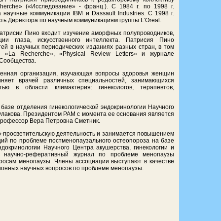
erche» («Исследование» - франц.). С 1984 г. по 1998 г.
научные коммуникации IBM и Dassault Industries. С 1998 г.
ь Директора по научным коммуникациям группы L’Oreal.
Патрисии Пино входит изучение аморфных полупроводников,
ции глаза, искусственного интеллекта. Патрисия Пино
тей в научных периодических изданиях разных стран, в том
 «La Recherche», «Physical Review Letters» и журнале
 Сообщества.
енная организация, изучающая вопросы здоровья женщин
няет врачей различных специальностей, занимающихся
тью в области климактерия: гинекологов, терапевтов,
 базе отделения гинекологической эндокринологии Научного
Кулакова. Президентом РАМ с момента ее основания является
 профессор Вера Петровна Сметник.
о-просветительскую деятельность и занимается повышением
ций по проблеме постменопаузального остеопороза на базе
ндокринологии Научного Центра акушерства, гинекологии и
ий научно-реферативный журнал по проблеме менопаузы
росам менопаузы. Члены ассоциации выступают в качестве
ионных научных вопросов по проблеме менопаузы.