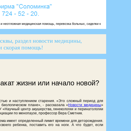
 и неотложная медицинская помощь, перевозка больных, сиделки к
сквы, раздел новости медицины,
 и скорая помощь!
закат жизни или начало новой?
стью и наступлением старения. «Это сложный период для
биологическом плане», - рассказала «
Новости медицины
»
 «Научный центр акушерства, гинекологии и перинатологии
социации по менопаузе, профессор Вера Сметник.
ема имеет определенный лимит времени для деторождения.
оего ребенка, поставить его на ноги. А что будет, если