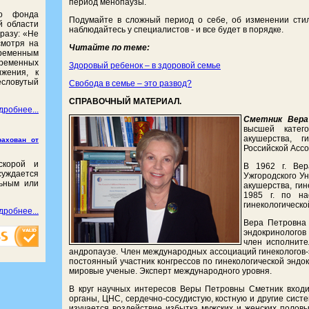
период менопаузы.
го фонда
Подумайте в сложный период о себе, об изменении стиля
й области
наблюдайтесь у специалистов - и все будет в порядке.
разу: «Не
смотря на
Читайте по теме:
еменным
ременных
Здоровый ребенок – в здоровой семье
ижения, к
словутый
Свобода в семье – это развод?
СПРАВОЧНЫЙ МАТЕРИАЛ.
дробнее...
Сметник Вера
высшей катег
акушерства, г
ахован от
Российской Асс
скорой и
В 1962 г. Вер
суждается
Ужгородского Ун
льным или
акушерства, гин
1985 г. по на
гинекологическо
дробнее...
Вера Петровна 
эндокринологов 
член исполните
андропаузе. Член международных ассоциаций гинекологов-э
постоянный участник конгрессов по гинекологической энд
мировые ученые. Эксперт международного уровня.
В круг научных интересов Веры Петровны Сметник входи
органы, ЦНС, сердечно-сосудистую, костную и другие сист
изучается воздействие избытка мужских и женских полов