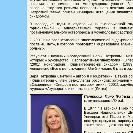
влияния антигормонов на молекулярном уровне. В о
совершенствуются режимы неоперативного лечения миом
Петровной также описан «синдром истощения яичников
синдромом.
В последние годы в отделении гинекологической эн
гормональной и альтернативной терапии в климакт
постменопаузального остеопороза и мочеполовых расстрой
С 2001 г. на базе отделения гинекологической эндокрин
после 40 лет», в котором проводится образование враче
больных.
Результаты научных исследований Веры Петровны Сметн
которых – руководство «Неоперативная гинекология» (3 пер
(2001), монография «Климактерический синдром» (1989
женщины», «Все о менструации». Опубликовано 6 глав в раз
Вера Петровна Сметник – автор 8 изобретений, а также с
«Климактерий», член редколлегий российских журналов «
«Ожирение», «Синдром постгистерэктомии» (2001), зарубеж
журнала «Акушерство и гинекология» (Литва).
Патрисия Пино (Patricia 
коммуникациям L’Oreal.
В 1977 г. Патрисия Пино п
Высшей Национальной Шко
Университете Пьера и М
постдокторскую стажировку 
также степень доктора наук 
После возвращения из СШ