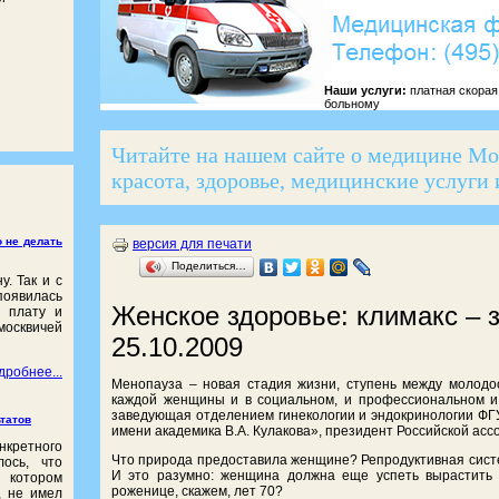
Наши услуги:
платная скорая
больному
Читайте на нашем сайте о медицине Мо
красота, здоровье, медицинские услуги
 не делать
версия для печати
Поделиться…
у. Так и с
появилась
Женское здоровье: климакс – 
ю плату и
москвичей
25.10.2009
дробнее...
Менопауза – новая стадия жизни, ступень между молодо
каждой женщины и в социальном, и профессиональном и 
заведующая отделением гинекологии и эндокринологии ФГУ
ьтатов
имени академика В.А. Кулакова», президент Российской ас
нкретного
Что природа предоставила женщине? Репродуктивная сист
лось, что
И это разумно: женщина должна еще успеть вырастить св
котором
роженице, скажем, лет 70?
, не имел