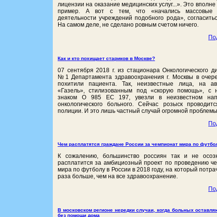
лицензии на оказание медицинских услуг...». Это вполн
пример. А вот с тем, что «начались массовые 
деятельности учреждений подобного рода», согласитьс
На самом деле, не сделано ровным счетом ничего.
По
Как и кто похищает стариков в Москве?
07 сентября 2018 г. из стационара Онкологического д
№1 Департамента здравоохранения г. Москвы в очер
похитили пациента. Так, неизвестные лица, на а
«Газель», стилизованным под «скорую помощь», с
знаком О 985 ЕС 197, увезли в неизвестном нап
онкологического больного. Сейчас розыск проводит
полиции. И это лишь частный случай огромной проблемы
По
Чем расплатятся граждане России за чемпионат мира по футбо
К сожалению, большинство россиян так и не осоз
расплатится за амбициозный проект по проведению ч
мира по футболу в России в 2018 году, на который потра
раза больше, чем на все здравоохранение.
По
В московском регионе нередки случаи, когда больных оставля
без помощи дома