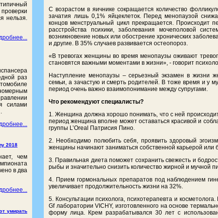
е типичный
С возрастом в яичнике сокращается количество фолликуло
проверки
зачатия лишь 0,1% яйцеклеток. Перед менопаузой снижаю
я нельзя.
концов менструальный цикл прекращается. Происходит пе
расстройства психики, заболевания мочеполовой сист
возникновение новых или обострение хронических заболева
дробнее...
и другие. В 35% случаев развивается остеопороз.
«В тревогах женщины во время менопаузы оживают тревоги
становятся важными моментами в жизни», - говорит психол
испансера
Наступление менопаузы – серьезный экзамен в жизни же
едной раз
семьи, а зачастую и смерть родителей. В тоже время и у 
втомобиле
период очень важно взаимопонимание между супругами.
 номерным
равлении
Что рекомендуют специалисты?
ся силами
.
1. Женщина должна хорошо понимать, что с ней происходит
период женщина вполне может оставаться красивой и собла
дробнее...
группы L’Oreal Патрисия Пино.
2. Необходимо полюбить себя, проявить здоровый эгоиз
лу 2018
женщины начинают заниматься собственной карьерой или 
нает, чем
3. Правильная диета поможет сохранить свежесть и бодрос
емпионата
рыбы и значительно снизить количество жирной и мучной п
чено в два
4. Прием гормональных препаратов под наблюдением гине
увеличивает продолжительность жизни на 32%.
дробнее...
5. Консультации психолога, психотерапевта и косметолог
Gf лаборатории VICHY, изготовленного на основе термально
ют умирать
форму лица. Крем разрабатывался 30 лет с использова