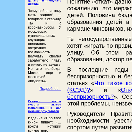
Понятие «откат» давно
делать и получать
доходы
сожалению, это мерзк
"Кому война, а кому
детей. Половина бюдж
мать родная", ―
говорили в старину.
образования детей в
Так и с
коронавирусом. У
кармане чиновников, и
московских
муниципальных
Те негосударственны
служащих
появилась
хотят «играть по прав
очередная
улицу. Об этом р
возможность
получать сполна
образования, доктор пе
заработную плату
и ничего не делать.
В последние годы 
Но это полбеды.
Можно еще и
беспризорностью и бе
москвичей
«подоить».
статьях «
Что такое к
Подробнее...
(КСЭД)?
» и «
От
беспризорность?
». Се
Скандал вокруг
этой проблемы, неизве
смерти актера
Марьянова не дал
никаких результатов
Руководители Правит
Издание «Про твое
необходимости увест
кино» пишет: «…
спортом путем развити
вокруг истории
конкретного