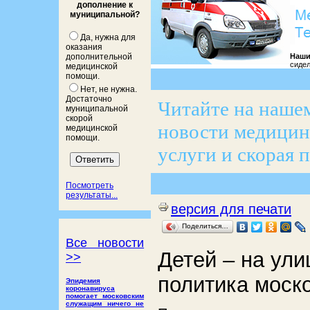
дополнение к
муниципальной?
Да, нужна для
оказания
Наши
дополнительной
сидел
медицинской
помощи.
Нет, не нужна.
Достаточно
Читайте на нашем
муниципальной
скорой
новости медицины
медицинской
помощи.
услуги и скорая 
Посмотреть
результаты...
версия для печати
Поделиться…
Все новости
Детей – на ули
>>
политика моско
Эпидемия
коронавируса
помогает московским
служащим ничего не