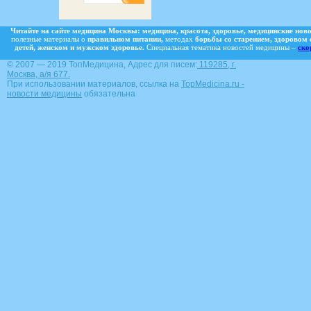
Читайте на сайте медицина Москвы:
медицина,
красота,
здоровье,
медицинские ново
полезные материалы о
правильном питании,
методах
борьбы со старением,
здоровом 
детей, женском и мужском здоровье.
Специальная тематика новостей медицины –
ско
© 2007 — 2019 ТопМедицина, Адрес для писем:
119285, г.
Москва, а/я 677.
При использовании материалов, ссылка на
TopMedicina.ru -
новости медицины
обязательна