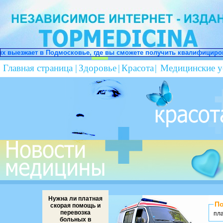
ье, где вы сможете получить квалифицированную медицинскую пом
Главная страница
|
Здоровье
|
Красота
|
Медицинские у
Нужна ли платная
По
скорая помощь и
перевозка
пл
больных в