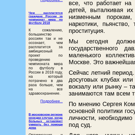
все, что работает на
детей, выталкивая и
Чем расплатятся
низменным порокам,
граждане России за
чемпионат мира по
наркотики, пьянство, 
футболу 2018
проституция.
К сожалению,
большинство
россиян так и не
Мы сегодня должны
осознает, чем
государственного д
расплатится за
амбициозный
маленького коллекти
проект по
проведению
Москве. Это важнейшая
чемпионата мира
по футболу в
Сейчас летний период.
России в 2018 году,
на который
досуговых клубах или
потрачено в два
раза больше, чем
вокзалу или рынку – т
на все
занимаются там всем т
здравоохранение.
Подробнее...
По мнению Сергея Комк
основной политики гос
В московском регионе
личности, необходимо 
нередки случаи, когда
больных оставляют
под суд.
умирать без помощи
дома