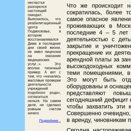
несчастья
Что же происходит н
разгорелся
настоящий
сократилась, более т
скандал.
самое опасное явлени
Выяснилось, что
реабилитационный
проживающих в Москв
центр в
последние 4 – 5 лет 
Подмосковье, в
котором
деятельностью с деть
восстанавливался
Дима в последние
закрытие и уничтожен
дни своей жизни,
прекращение их деяте
не имел лицензии
на оказание
арендной платы за за
медицинских
услуг...». Это
высокодоходных комме
вполне типичный
теми помещениями, в 
пример. А вот с
тем, что «начались
Это могут быть отд
массовые проверки
деятельности
оборудованы и оснащен
учреждений
представляют повыш
подобного рода»,
согласиться
сегодняшний дефицит 
нельзя. На самом
деле, не сделано
чтобы захватить эти 
ровным счетом
Совершенно очевидно,
ничего.
в аренду, чиновникам 
Подробнее...
Сегодня настораживае