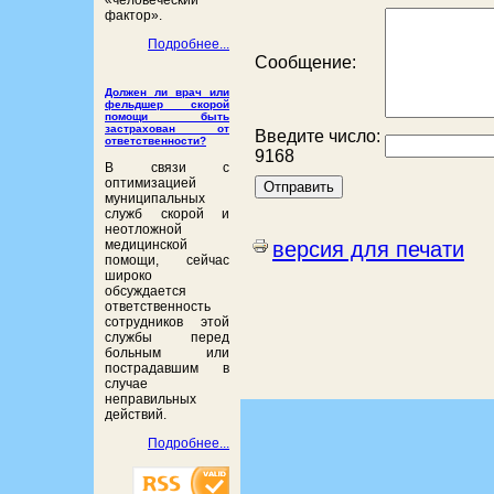
«человеческий
фактор».
Подробнее...
Сообщение:
Должен ли врач или
фельдшер скорой
помощи быть
застрахован от
Введите число:
ответственности?
9168
В связи с
оптимизацией
муниципальных
служб скорой и
неотложной
медицинской
версия для печати
помощи, сейчас
широко
обсуждается
ответственность
сотрудников этой
службы перед
больным или
пострадавшим в
случае
неправильных
действий.
Подробнее...