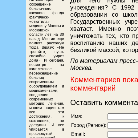
Для чего нужны нег
Оптимизация и
сокращение
учреждения? С 1992 
больничного
коечного фонда
образовании со школ
фактически
Государственных учр
«откатила»
медицину Москвы и
хватает. Именно по
Московской
области лет на 30
уничтожать тех, кто 
назад. Многие еще
воспитанию наших де
помнят расхожую
тогда фразу: «Не
безликой массой, котор
трогайте, пусть
спокойно умрет
По материалам пресс-
дома». И сегодня,
несмотря на
Москва.
комплексное
переоснащение
больниц
Комментариев пока 
современным
оборудованием и
комментарий
медикаментами,
внедрение
современных
Оставить коммента
методик лечения,
многим пациентам
все эти
Имя:
достижения, к
сожалению, не
Город (Регион):
доступны. И все
упирается в
пресловутый
Email: