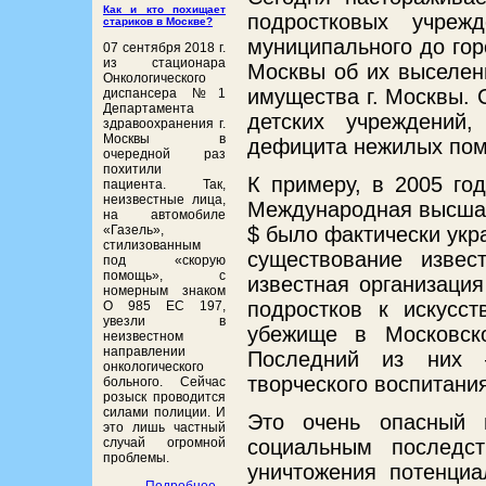
Как и кто похищает
подростковых учреж
стариков в Москве?
муниципального до гор
07 сентября 2018 г.
из стационара
Москвы об их выселен
Онкологического
имущества г. Москвы. 
диспансера №1
Департамента
детских учреждений,
здравоохранения г.
Москвы в
дефицита нежилых по
очередной раз
похитили
К примеру, в 2005 го
пациента. Так,
неизвестные лица,
Международная высшая
на автомобиле
«Газель»,
$ было фактически укр
стилизованным
существование изве
под «скорую
помощь», с
известная организаци
номерным знаком
подростков к искусс
О 985 ЕС 197,
увезли в
убежище в Московско
неизвестном
направлении
Последний из них –
онкологического
творческого воспитани
больного. Сейчас
розыск проводится
силами полиции. И
Это очень опасный 
это лишь частный
случай огромной
социальным последст
проблемы.
уничтожения потенциа
Подробнее...