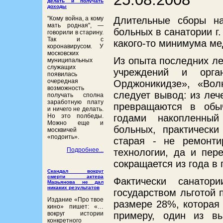
делать и получать
доходы
"Кому война, а кому
Длительные сборы н
мать родная", ―
больных в санатории г.
говорили в старину.
Так и с
какого-то минимума ме
коронавирусом. У
московских
Из опыта последних ле
муниципальных
служащих
учреждений и орга
появилась
очередная
Орджоникидзе», «Вол
возможность
следует вывод: из леч
получать сполна
заработную плату
превращаются в обыч
и ничего не делать.
Но это полбеды.
годами накопленный
Можно еще и
больных, практически
москвичей
«подоить».
старая - не ремонти
Подробнее...
технологии, да и пер
сокращается из года в 
Скандал вокруг
смерти актера
Фактически санатори
Марьянова не дал
никаких результатов
государством льготой 
Издание «Про твое
размере 28%, которая 
кино» пишет: «…
примеру, один из вы
вокруг истории
конкретного