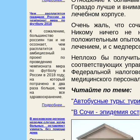
Гораздо лучше и внима
лечебном корпусе.
Чем расплатятся
граждане России за
чемпионат мира по
Очень жаль, что соч
футболу 2018
Никому ничего не н
К сожалению,
большинство
положительным опытом 
россиян так и не
осознает, чем
лечением, и с медперс
расплатится за
амбициозный
Неплохо бы получить
проект по
проведению
соответствующих упра
чемпионата мира
Федеральной налогов
по футболу в
России в 2018 году,
медицинского персона
на который
потрачено в два
раза больше, чем
Читайте по теме:
на все
здравоохранение.
"
Автобусные туры: тур
Подробнее...
"
В Сочи - эпидемия ос
В московском регионе
нередки случаи, когда
больных оставляют
умирать без помощи
дома