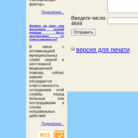
«человеческий
фактор».
Подробнее...
Введите число:
4644
Должен ли врач или
фельдшер скорой
помощи быть
застрахован от
ответственности?
В связи с
версия для печати
оптимизацией
муниципальных
служб скорой и
неотложной
медицинской
помощи, сейчас
широко
обсуждается
ответственность
сотрудников этой
службы перед
больным или
пострадавшим в
случае
неправильных
действий.
Подробнее...