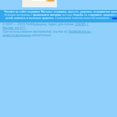
Читайте на сайте медицина Москвы:
медицина,
красота,
здоровье,
медицинские ново
полезные материалы о
правильном питании,
методах
борьбы со старением,
здоровом 
детей, женском и мужском здоровье.
Специальная тематика новостей медицины –
ско
© 2007 — 2019 ТопМедицина, Адрес для писем:
119285, г.
Москва, а/я 677.
При использовании материалов, ссылка на
TopMedicina.ru -
новости медицины
обязательна