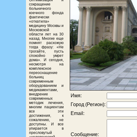
Оптимизация и
сокращение
больничного
коечного фонда
фактически
«откатила»
медицину Москвы и
Московской
области лет на 30
назад. Многие еще
помнят расхожую
тогда фразу: «Не
трогайте, пусть
спокойно умрет
дома». И сегодня,
несмотря на
комплексное
переоснащение
больниц
современным
оборудованием и
медикаментами,
внедрение
Имя:
современных
методик лечения,
Город (Регион):
многим пациентам
все эти
Email:
достижения, к
сожалению, не
доступны. И все
упирается в
пресловутый
Сообщение: