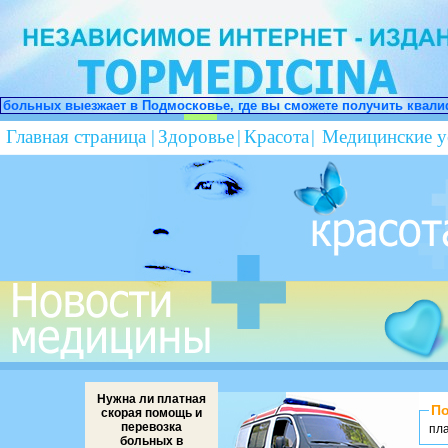
осковье, где вы сможете получить квалифицированную медицинску
Главная страница
|
Здоровье
|
Красота
|
Медицинские у
Нужна ли платная
По
скорая помощь и
перевозка
пл
больных в