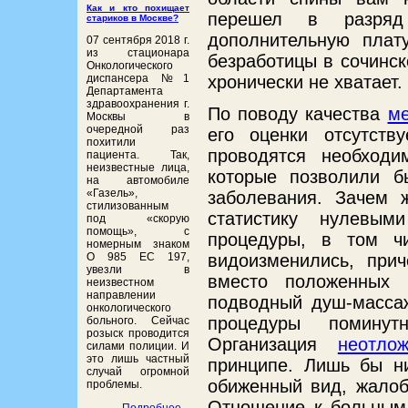
Как и кто похищает
перешел в разряд
стариков в Москве?
дополнительную плат
07 сентября 2018 г.
из стационара
безработицы в сочинск
Онкологического
диспансера №1
хронически не хватает.
Департамента
здравоохранения г.
По поводу качества
м
Москвы в
очередной раз
его оценки отсутств
похитили
проводятся необходим
пациента. Так,
неизвестные лица,
которые позволили б
на автомобиле
«Газель»,
заболевания. Зачем 
стилизованным
статистику нулевым
под «скорую
помощь», с
процедуры, в том ч
номерным знаком
О 985 ЕС 197,
видоизменились, при
увезли в
вместо положенных 
неизвестном
направлении
подводный душ-массаж
онкологического
процедуры поминут
больного. Сейчас
розыск проводится
Организация
неотло
силами полиции. И
это лишь частный
принципе. Лишь бы ни
случай огромной
обиженный вид, жалоб
проблемы.
Отношение к больным 
Подробнее...