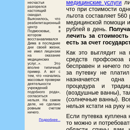
медицинские услуги
ли
несчастья
разгорелся
что при стоимости одн
настоящий
льгота составляет 560
скандал.
Выяснилось, что
медицинской помощи и 
реабилитационный
центр в
рублей в день.
Получа
Подмосковье, в
лечить за стоимость 
котором
восстанавливался
есть за счет государс
Дима в последние
дни своей жизни,
Как это выглядит на 
не имел лицензии
на оказание
средств профсоюза и
медицинских
услуг...». Это
бесправен и ничего по
вполне типичный
за путевку не платил
пример. А вот с
тем, что «начались
назначается одна 
массовые проверки
деятельности
процедура и традиц
учреждений
(воздушные ванны), та
подобного рода»,
согласиться
(солнечные ванны). Вс
нельзя. На самом
деле, не сделано
нельзя кстати на руку
ровным счетом
ничего.
Если путевка куплена н
Подробнее...
то можно и потребоват
области спины вам н