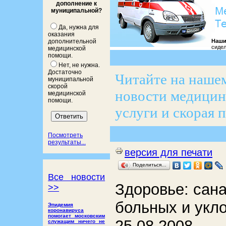
дополнение к
муниципальной?
Да, нужна для
оказания
Наши
дополнительной
сидел
медицинской
помощи.
Нет, не нужна.
Достаточно
Читайте на нашем
муниципальной
скорой
новости медицины
медицинской
помощи.
услуги и скорая 
Посмотреть
результаты...
версия для печати
Поделиться…
Все новости
Здоровье: сана
>>
больных и укл
Эпидемия
коронавируса
помогает московским
25.08.2008
служащим ничего не