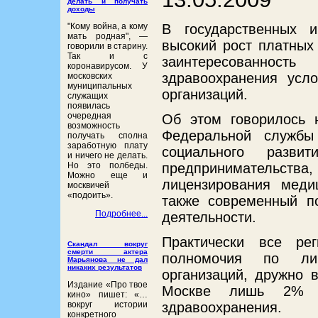
делать и получать
доходы
"Кому война, а кому
В государственных 
мать родная", ―
высокий рост платных
говорили в старину.
Так и с
заинтересованно
коронавирусом. У
здравоохранения усл
московских
муниципальных
организаций.
служащих
появилась
очередная
Об этом говорилось 
возможность
Федеральной службы
получать сполна
заработную плату
социального разв
и ничего не делать.
Но это полбеды.
предпринимательс
Можно еще и
лицензирования меди
москвичей
«подоить».
также современный п
Подробнее...
деятельности.
Практически все ре
Скандал вокруг
смерти актера
полномочия по лиц
Марьянова не дал
никаких результатов
организаций, дружно 
Издание «Про твое
Москве лишь 2% м
кино» пишет: «…
здравоохранения.
вокруг истории
конкретного