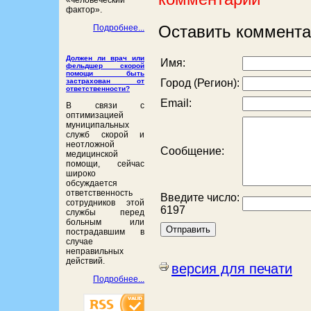
«человеческий
фактор».
Подробнее...
Оставить коммента
Должен ли врач или
Имя:
фельдшер скорой
помощи быть
застрахован от
Город (Регион):
ответственности?
Email:
В связи с
оптимизацией
муниципальных
служб скорой и
неотложной
Сообщение:
медицинской
помощи, сейчас
широко
обсуждается
ответственность
Введите число:
сотрудников этой
6197
службы перед
больным или
пострадавшим в
случае
неправильных
действий.
версия для печати
Подробнее...