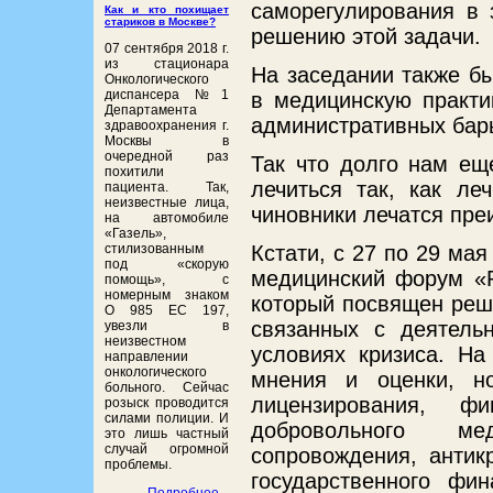
саморегулирования в 
Как и кто похищает
стариков в Москве?
решению этой задачи.
07 сентября 2018 г.
из стационара
На заседании также б
Онкологического
диспансера №1
в медицинскую практи
Департамента
административных бар
здравоохранения г.
Москвы в
очередной раз
Так что долго нам ещ
похитили
лечиться так, как ле
пациента. Так,
неизвестные лица,
чиновники лечатся пре
на автомобиле
«Газель»,
стилизованным
Кстати, с 27 по 29 мая
под «скорую
медицинский форум «Р
помощь», с
номерным знаком
который посвящен реш
О 985 ЕС 197,
связанных с деятель
увезли в
неизвестном
условиях кризиса. На
направлении
онкологического
мнения и оценки, н
больного. Сейчас
лицензирования, фи
розыск проводится
силами полиции. И
добровольного мед
это лишь частный
случай огромной
сопровождения, антик
проблемы.
государственного ф
Подробнее...